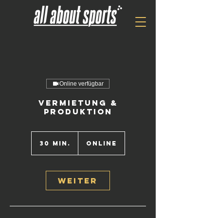
Online verfügbar
Vermietung &
Produktion
30 Min.
3
Online
0
M
i
n
Weiter
.