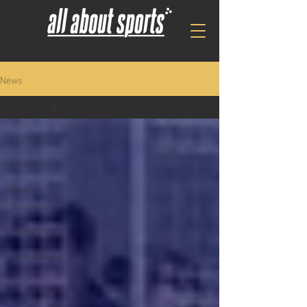
News
All Posts
All Posts
Charity
New
Business
Sponsoring
Vermarktung